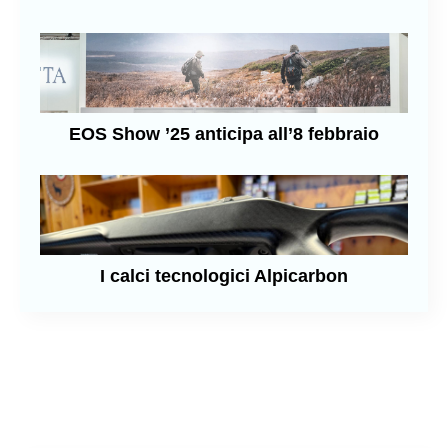
EOS Show ’25 anticipa all’8 febbraio
I calci tecnologici Alpicarbon