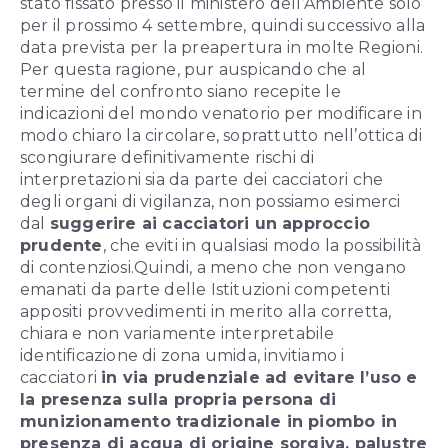
stato fissato presso il ministero dell’Ambiente solo
per il prossimo 4 settembre, quindi successivo alla
data prevista per la preapertura in molte Regioni.
Per questa ragione, pur auspicando che al
termine del confronto siano recepite le
indicazioni del mondo venatorio per modificare in
modo chiaro la circolare, soprattutto nell’ottica di
scongiurare definitivamente rischi di
interpretazioni sia da parte dei cacciatori che
degli organi di vigilanza, non possiamo esimerci
dal
suggerire ai cacciatori un approccio
prudente
, che eviti in qualsiasi modo la possibilità
di contenziosi.
Quindi, a meno che non vengano
emanati da parte delle Istituzioni competenti
appositi provvedimenti in merito alla corretta,
chiara e non variamente interpretabile
identificazione di zona umida, invitiamo i
cacciatori
in via prudenziale ad evitare l’uso e
la presenza sulla propria persona di
munizionamento tradizionale in piombo in
presenza di acqua di origine sorgiva, palustre