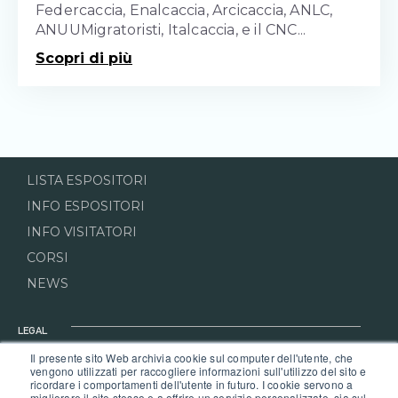
Federcaccia, Enalcaccia, Arcicaccia, ANLC,
ANUUMigratoristi, Italcaccia, e il CNC...
Scopri di più
LISTA ESPOSITORI
INFO ESPOSITORI
INFO VISITATORI
CORSI
NEWS
LEGAL
Il presente sito Web archivia cookie sul computer dell'utente, che
PRIVACY POLICY
vengono utilizzati per raccogliere informazioni sull'utilizzo del sito e
ricordare i comportamenti dell'utente in futuro. I cookie servono a
COOKIE POLICY
migliorare il sito stesso e a offrire un servizio personalizzato, sia sul