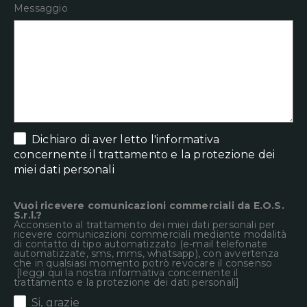
Messaggio
Dichiaro di aver letto
l'informativa
concernente il trattamento e la protezione dei
miei dati personali
Vuoi ricevere comunicazioni commerciali da E.O.S.
S.r.l.?
Acconsento al trattamento dei miei dati personali per
ricevere comunicazioni commerciali mediante modalità
di contatto di tipo automatizzato (e-mail telefonate
automatizzate, sms, mms, whatsapp), con avvertenza
che in qualsiasi momento potrò revocare il consenso
[leggi qui la nostra informativa concernente il
trattamento e la protezione dei dati personali]
Si, grazie