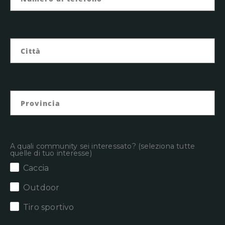
A quali community sei interessato? (seleziona tutte
quelle di tuo interesse)
Caccia
Outdoor
Tiro sportivo