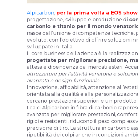
Alpicarbon
,
per la prima volta a EOS show
progettazione, sviluppo e produzione di
com
carbonio e titanio per il mondo venatori
nasce dall’unione di competenze tecniche, 
evoluto, con l’obiettivo di offrire soluzioni
sviluppate in Italia.
Il core business dell’azienda è la realizzazio
progettate per migliorare precisione, 
attesa e dipendenza dai mercati esteri. Accan
attrezzature per l’attività venatoria e soluzi
avanzata e design funzionale
.
Innovazione, affidabilità, attenzione all’este
orientata alla qualità e alla personalizzazione,
cercano prestazioni superiori e un prodotto
I calci Alpicarbon in fibra di carbonio rap
avanzata per migliorare prestazioni, comfor
rigidi e resistenti, riducono il peso comple
precisione di tiro. La struttura in carbonio as
ripetibilità dei colpi anche in condizioni ambien