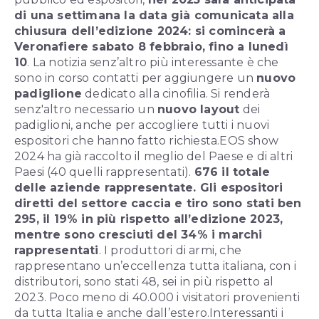
di una settimana la data già comunicata alla
chiusura dell’edizione 2024: si comincerà a
Veronafiere sabato 8 febbraio, fino a lunedì
10
.
La notizia senz’altro più interessante è che
sono in corso contatti per aggiungere un
nuovo
padiglione
dedicato alla cinofilia. Si renderà
senz'altro necessario un
nuovo layout
dei
padiglioni, anche per accogliere tutti i nuovi
espositori che hanno fatto richiesta.
EOS show
2024 ha già raccolto il meglio del Paese e di altri
Paesi (40 quelli rappresentati).
676 il totale
delle aziende rappresentate. Gli espositori
diretti del settore caccia e tiro sono stati ben
295, il 19% in più rispetto all’edizione 2023,
mentre sono cresciuti del 34% i marchi
rappresentati
. I produttori di armi, che
rappresentano un’eccellenza tutta italiana, con i
distributori, sono stati 48, sei in più rispetto al
2023. Poco meno di 40.000 i visitatori provenienti
da tutta Italia e anche dall’estero.
Interessanti i