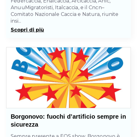
Federcaccia, Enalcaccia, Arcicaccia, Anlc,
AnuuMigratoristi, Italcaccia, e il Cncn–
Comitato Nazionale Caccia e Natura, riunite
insi...
Scopri di più
Borgonovo: fuochi d’artificio sempre in
sicurezza
Sempre presente a EOS show, Borgonovo è