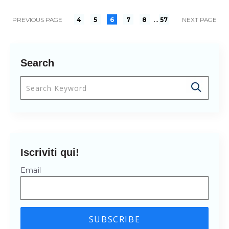
...
PREVIOUS PAGE
4
5
6
7
8
57
NEXT PAGE
Search
Questo è un campo di ricerca con una funzionalità 
Non sono presenti suggerimenti perché il cam
Iscriviti qui!
Email