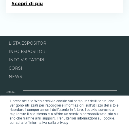
Scopri di più
LISTA ESPOSITORI
INFO ESPOSITORI
INFO VISITATORI
CORSI
NEWS
LEGAL
Il presente sito Web archivia cookie sul computer dell'utente, che
PRIVACY POLICY
vengono utilizzati per raccogliere informazioni sull'utilizzo del sito e
ricordare i comportamenti dell'utente in futuro. I cookie servono a
COOKIE POLICY
migliorare il sito stesso e a offrire un servizio personalizzato, sia sul
REGOLAMENTO DI QUARTIERE
sito che tramite altri supporti. Per ulteriori informazioni sui cookie,
consultare l'informativa sulla privacy
REGOLAMENTO VISITATORI