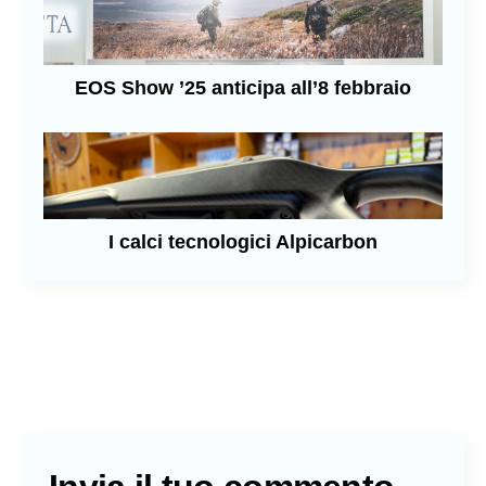
EOS Show ’25 anticipa all’8 febbraio
I calci tecnologici Alpicarbon