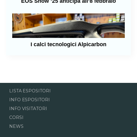
EOS Show ’25 anticipa all’8 febbraio
I calci tecnologici Alpicarbon
LISTA ESPOSITORI
INFO ESPOSITORI
INFO VISITATORI
CORSI
NEWS