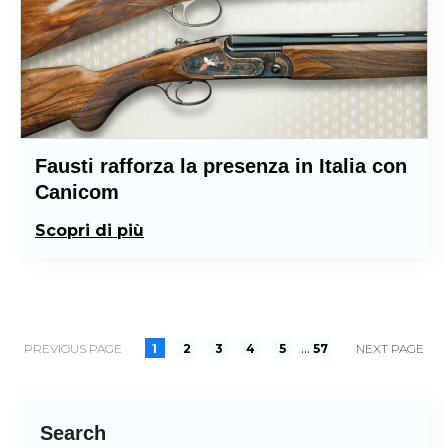
Fausti rafforza la presenza in Italia con
Canicom
Scopri di più
...
PREVIOUS PAGE
1
2
3
4
5
57
NEXT PAGE
Search